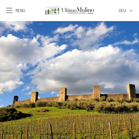
MENU
DEU
ITA
ENG
FRA
DEU
ESP