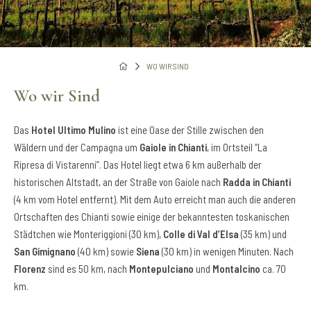
WO WIR SIND
Wo wir Sind
Das
Hotel Ultimo Mulino
ist eine Oase der Stille zwischen den
Wäldern und der Campagna um
Gaiole in Chianti
, im Ortsteil “La
Ripresa di Vistarenni”. Das Hotel liegt etwa 6 km außerhalb der
historischen Altstadt, an der Straße von Gaiole nach
Radda in Chianti
(4 km vom Hotel entfernt). Mit dem Auto erreicht man auch die anderen
Ortschaften des Chianti sowie einige der bekanntesten toskanischen
Städtchen wie Monteriggioni (30 km),
Colle di Val d’Elsa
(35 km) und
San Gimignano
(40 km) sowie
Siena
(30 km) in wenigen Minuten. Nach
Florenz
sind es 50 km, nach
Montepulciano
und
Montalcino
ca. 70
km.