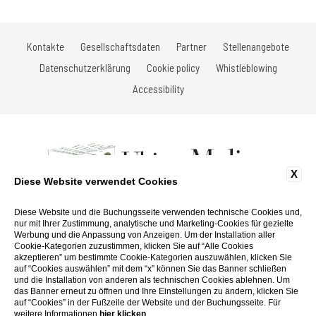
Kontakte
Gesellschaftsdaten
Partner
Stellenangebote
Datenschutzerklärung
Cookie policy
Whistleblowing
Accessibility
X
Diese Website verwendet Cookies
Località La Ripresa di Vistarenni - 53013 Gaiole in Chianti - Siena - Italy
Tel: +39 0577 738520
Diese Website und die Buchungsseite verwenden technische Cookies und,
Fax: +39 0577 738659
nur mit Ihrer Zustimmung, analytische und Marketing-Cookies für gezielte
Email:
info@ultimomulino.it
Werbung und die Anpassung von Anzeigen. Um der Installation aller
P.Iva 01116290527
Cookie-Kategorien zuzustimmen, klicken Sie auf “Alle Cookies
akzeptieren” um bestimmte Cookie-Kategorien auszuwählen, klicken Sie
auf “Cookies auswählen” mit dem “x” können Sie das Banner schließen
Website by Blastness
und die Installation von anderen als technischen Cookies ablehnen. Um
das Banner erneut zu öffnen und Ihre Einstellungen zu ändern, klicken Sie
auf “Cookies” in der Fußzeile der Website und der Buchungsseite. Für
weitere Informationen
hier klicken
.