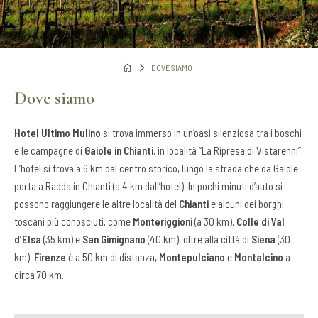
DOVE SIAMO
Dove siamo
Hotel Ultimo Mulino
si trova immerso in un’oasi silenziosa tra i boschi
e le campagne di
Gaiole in Chianti
, in località “La Ripresa di Vistarenni”.
L’hotel si trova a 6 km dal centro storico, lungo la strada che da Gaiole
porta a Radda in Chianti (a 4 km dall’hotel). In pochi minuti d’auto si
possono raggiungere le altre località del
Chianti
e alcuni dei borghi
toscani più conosciuti, come
Monteriggioni
(a 30 km),
Colle di Val
d’Elsa
(35 km) e
San Gimignano
(40 km), oltre alla città di
Siena
(30
km).
Firenze
è a 50 km di distanza,
Montepulciano
e
Montalcino
a
circa 70 km.