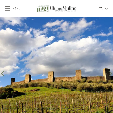
MENU
ITA
ITA
ENG
FRA
DEU
ESP