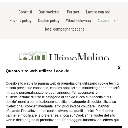
Contatti
Dati societari
Partner
Lavora con noi
Privacy policy
Cookie policy
Whistleblowing
Accessibilità
Hotel campagna toscana
X
Questo sito web utilizza i cookie
Località La Ripresa di Vistarenni - 53013 Gaiole in Chianti - Siena - Italy
Tel: +39 0577 738520
Fax: +39 0577 738659
Questo sito web e la pagina web di prenotazione utilizzano cookie tecnici
Email:
info@ultimomulino.it
e, solo previo tuo consenso, cookies analitici e di marketing per pubblicità
P.Iva 01116290527
mirata e personalizzazione degli annunci. Per acconsentire
all’installazione di tutte le categorie di cookie clicca su “Accetta tutti i
cookie” mentre per selezionare specifiche categorie di cookie, clicca su
Website by Blastness
"Seleziona i cookie"; mediante la “x” puoi invece chiudere il banner
rifiutando l’installazione di cookie diversi da quelli tecnici. Per riaprire il
banner e modificare le preferenze, clicca su “Cookie” nel footer del sito
web e della pagina di prenotazione. Per maggiori informazioni
clicca qui
.