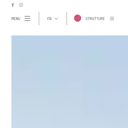
MENU
ITA
STRUTTURE
ITA
ENG
FRA
DEU
ESP