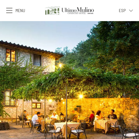
MENU
ESP
ITA
ENG
FRA
DEU
ESP