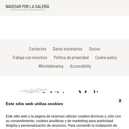
NAVEGAR POR LA GALERÍA
Contactos
Datos societarios
Socios
Trabaja con nosotros
Política de privacidad
Cookie policy
Whistleblowing
Accessibility
X
Este sitio web utiliza cookies
Località La Ripresa di Vistarenni - 53013 Gaiole in Chianti - Siena - Italy
Tel: +39 0577 738520
Este sitio web y la página de reservas utilizan cookies técnicas y, sólo con
Fax: +39 0577 738659
su consentimiento, cookies analíticas y de marketing para publicidad
Email:
info@ultimomulino.it
dirigida y personalización de anuncios. Para consentir la instalación de