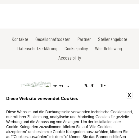
Kontakte
Gesellschaftsdaten
Partner
Stellenangebote
Datenschutzerklärung
Cookie policy
Whistleblowing
Accessibility
X
Diese Website verwendet Cookies
Località La Ripresa di Vistarenni - 53013 Gaiole in Chianti - Siena - Italy
Tel: +39 0577 738520
Diese Website und die Buchungsseite verwenden technische Cookies und,
Fax: +39 0577 738659
nur mit Ihrer Zustimmung, analytische und Marketing-Cookies für gezielte
Email:
info@ultimomulino.it
Werbung und die Anpassung von Anzeigen. Um der Installation aller
P.Iva 01116290527
Cookie-Kategorien zuzustimmen, klicken Sie auf “Alle Cookies
akzeptieren” um bestimmte Cookie-Kategorien auszuwählen, klicken Sie
auf “Cookies auswählen” mit dem “x” können Sie das Banner schließen
Website by Blastness