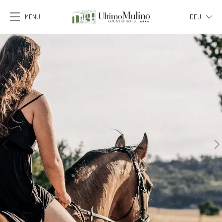
MENU
DEU
ITA
ENG
FRA
DEU
ESP