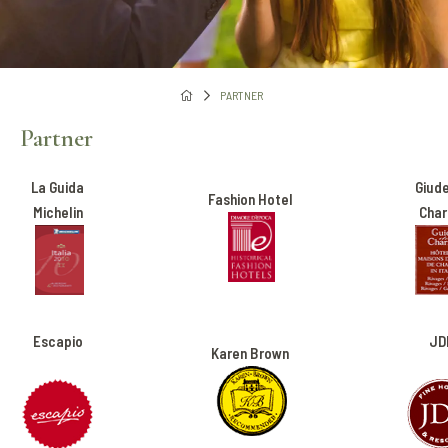
PARTNER
Partner
La Guida
Giud
Fashion Hotel
Michelin
Cha
Escapio
JD
Karen Brown