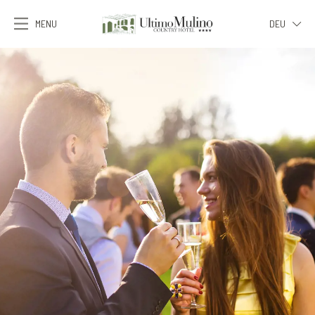
MENU
DEU
ITA
ENG
FRA
DEU
ESP