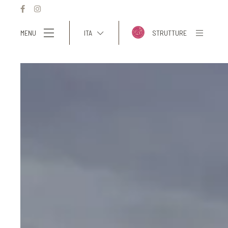
MENU
ITA
STRUTTURE
ITA
ENG
FRA
DEU
ESP