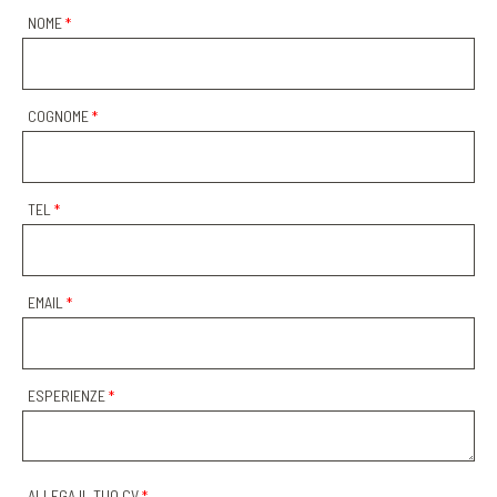
NOME
*
COGNOME
*
TEL
*
EMAIL
*
ESPERIENZE
*
ALLEGA IL TUO CV
*