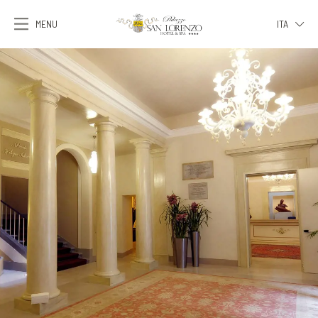
MENU
ITA
ITA
ENG
FRA
DEU
ESP