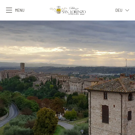
MENU
DEU
ITA
ENG
FRA
DEU
ESP