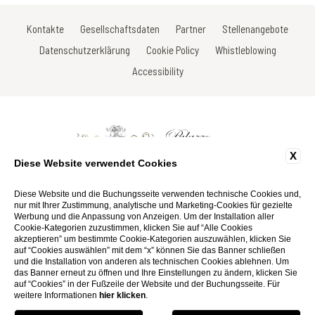
Kontakte
Gesellschaftsdaten
Partner
Stellenangebote
Datenschutzerklärung
Cookie Policy
Whistleblowing
Accessibility
X
Diese Website verwendet Cookies
Via Gracco del Secco, 113 - 53034 Colle di Val D'Elsa - Siena - Italy
Tel: +39 0577 923675
Diese Website und die Buchungsseite verwenden technische Cookies und,
Fax: +39 0577 924467
nur mit Ihrer Zustimmung, analytische und Marketing-Cookies für gezielte
Email:
info@palazzosanlorenzo.it
Werbung und die Anpassung von Anzeigen. Um der Installation aller
P.Iva 01116290527
Cookie-Kategorien zuzustimmen, klicken Sie auf “Alle Cookies
akzeptieren” um bestimmte Cookie-Kategorien auszuwählen, klicken Sie
auf “Cookies auswählen” mit dem “x” können Sie das Banner schließen
Website by Blastness
und die Installation von anderen als technischen Cookies ablehnen. Um
das Banner erneut zu öffnen und Ihre Einstellungen zu ändern, klicken Sie
auf “Cookies” in der Fußzeile der Website und der Buchungsseite. Für
weitere Informationen
hier klicken
.