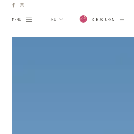
MENU
DEU
STRUKTUREN
ITA
ENG
FRA
DEU
ESP