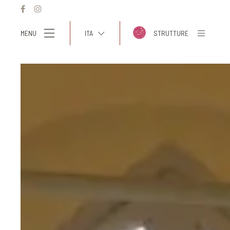
MENU
ITA
STRUTTURE
ITA
ENG
FRA
DEU
ESP