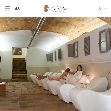
MENU
ITA
ITA
ENG
FRA
DEU
ESP