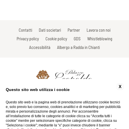
Contatti
Dati societari
Partner
Lavora con noi
Privacy policy
Cookie policy
GDS
Whistleblowing
Accessibilità
Albergo a Radda in Chianti
X
Questo sito web utilizza i cookie
Via Roma, 33 - 53017 Radda in Chianti - Siena - Italy
Tel: +39 0577 735605
Fax: +39 0577 738031
Questo sito web e la pagina web di prenotazione utilizzano cookie tecnici
Email:
info@palazzoleopoldo.it
e, solo previo tuo consenso, cookies analitici e di marketing per pubblicità
P.Iva 01116290527
mirata e personalizzazione degli annunci. Per acconsentire
all’installazione di tutte le categorie di cookie clicca su “Accetta tutti i
cookie” mentre per selezionare specifiche categorie di cookie, clicca su
Website by Blastness
"Seleziona i cookie"; mediante la “x” puoi invece chiudere il banner