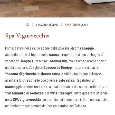
SPA & BENESSERE
SPA VIGNAVECCHIA
Spa Vignavecchia
Immergetevi nelle calde acque della
piscina idromassaggio
,
abbandonatevi al tepore della
sauna
e rigeneratevi con un bagno di
vapore nel
bagno turco
o nell’
aromarium
, tra essenze aromatiche e
giochi di colore. Scegliete il
percorso Kneipp
, ristoratevi con la
fontana di ghiaccio
, le
docce emozionali
o una tisana salutare,
allentate lo stress nelle due diverse
sale relax
. Regalatevi un
massaggio aromaterapico
, a quattro mani o dal sapore orientale, un
trattamento di bellezza
o di
wine-therapy
. Tutto questo vi attende
nella
SPA Vignavecchia
, un paradiso di benessere intimo ed esclusivo,
nell’ambiente suggestivo dell’antica cantina del Palazzo.