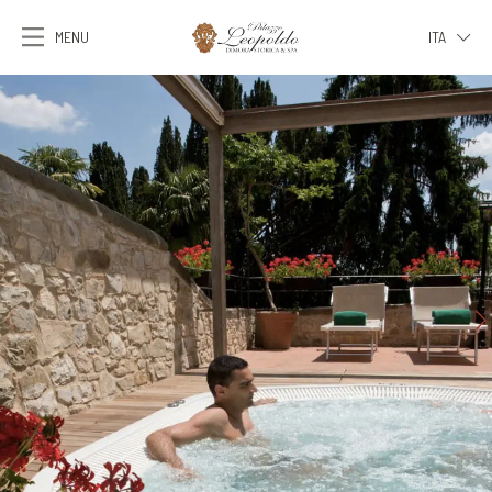
MENU
ITA
ITA
ENG
FRA
DEU
ESP