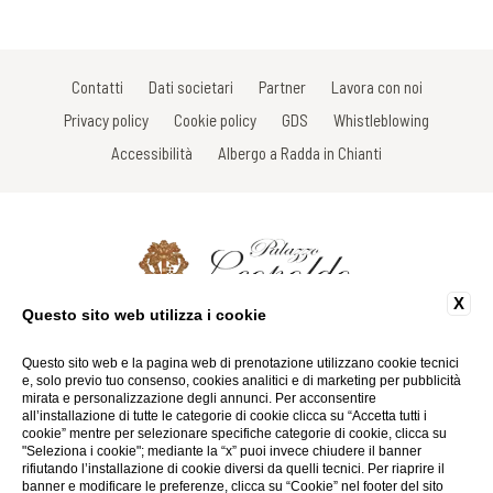
Contatti
Dati societari
Partner
Lavora con noi
Privacy policy
Cookie policy
GDS
Whistleblowing
Accessibilità
Albergo a Radda in Chianti
X
Questo sito web utilizza i cookie
Via Roma, 33 - 53017 Radda in Chianti - Siena - Italy
Tel: +39 0577 735605
Fax: +39 0577 738031
Questo sito web e la pagina web di prenotazione utilizzano cookie tecnici
Email:
info@palazzoleopoldo.it
e, solo previo tuo consenso, cookies analitici e di marketing per pubblicità
P.Iva 01116290527
mirata e personalizzazione degli annunci. Per acconsentire
all’installazione di tutte le categorie di cookie clicca su “Accetta tutti i
cookie” mentre per selezionare specifiche categorie di cookie, clicca su
Website by Blastness
"Seleziona i cookie"; mediante la “x” puoi invece chiudere il banner
rifiutando l’installazione di cookie diversi da quelli tecnici. Per riaprire il
banner e modificare le preferenze, clicca su “Cookie” nel footer del sito