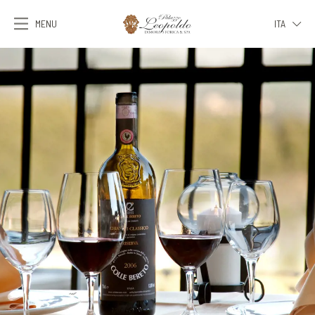
MENU
ITA
ITA
ENG
FRA
DEU
ESP