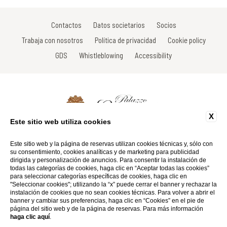
Contactos
Datos societarios
Socios
Trabaja con nosotros
Política de privacidad
Cookie policy
GDS
Whistleblowing
Accessibility
X
Este sitio web utiliza cookies
Via Roma, 33 - 53017 Radda in Chianti - Siena - Italy
Tel: +39 0577 735605
Este sitio web y la página de reservas utilizan cookies técnicas y, sólo con
Fax: +39 0577 738031
su consentimiento, cookies analíticas y de marketing para publicidad
Email:
info@palazzoleopoldo.it
dirigida y personalización de anuncios. Para consentir la instalación de
P.Iva 01116290527
todas las categorías de cookies, haga clic en “Aceptar todas las cookies”
para seleccionar categorías específicas de cookies, haga clic en
"Seleccionar cookies"; utilizando la “x” puede cerrar el banner y rechazar la
Website by Blastness
instalación de cookies que no sean cookies técnicas. Para volver a abrir el
banner y cambiar sus preferencias, haga clic en “Cookies” en el pie de
página del sitio web y de la página de reservas. Para más información
haga clic aquí
.