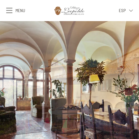
MENU
ESP
ITA
ENG
FRA
DEU
ESP