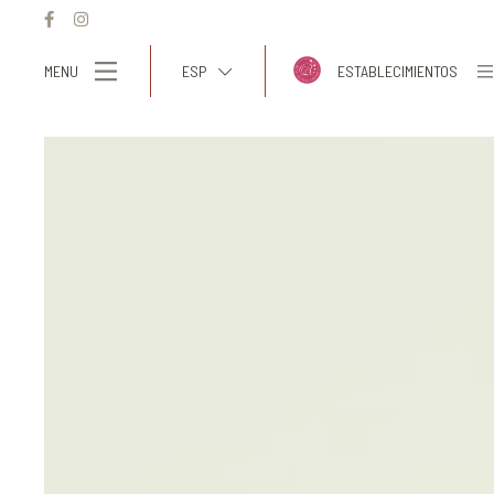
MENU
ESP
ESTABLECIMIENTOS
ITA
ENG
FRA
DEU
ESP