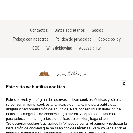
Contactos
Datos societarios
Socios
Trabaja con nosotros
Política de privacidad
Cookie policy
GDS
Whistleblowing
Accessibility
X
Este sitio web utiliza cookies
Via Roma, 33 - 53017 Radda in Chianti - Siena - Italy
Tel: +39 0577 735605
Este sitio web y la página de reservas utilizan cookies técnicas y, sólo con
Fax: +39 0577 738031
su consentimiento, cookies analíticas y de marketing para publicidad
Email:
info@palazzoleopoldo.it
dirigida y personalización de anuncios. Para consentir la instalación de
P.Iva 01116290527
todas las categorías de cookies, haga clic en “Aceptar todas las cookies”
para seleccionar categorías específicas de cookies, haga clic en
"Seleccionar cookies"; utilizando la “x” puede cerrar el banner y rechazar la
Website by Blastness
instalación de cookies que no sean cookies técnicas. Para volver a abrir el
banner y cambiar sus preferencias, haga clic en “Cookies” en el pie de