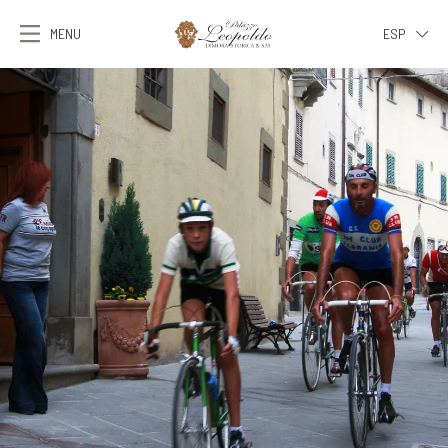
MENU
ESP
ITA
ENG
FRA
DEU
ESP