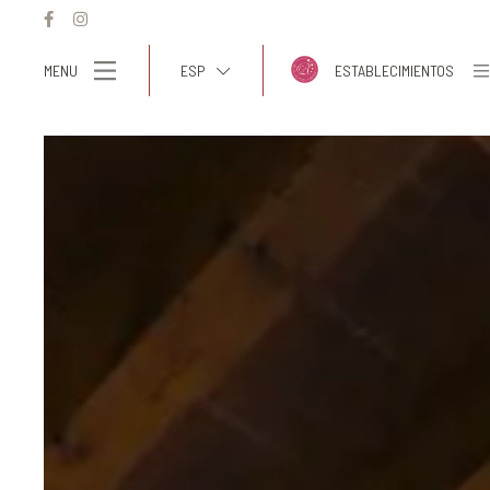
MENU
ESP
ESTABLECIMIENTOS
ITA
ENG
FRA
DEU
ESP