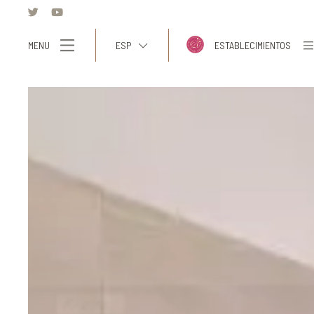
MENU
ESP
ESTABLECIMIENTOS
ITA
ENG
FRA
DEU
ESP