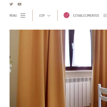
MENU
ESP
ESTABLECIMIENTOS
ITA
ENG
FRA
DEU
ESP