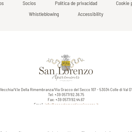
os
Socios
Política de privacidad
Cookie p
Whistleblowing
Accessibility
 Vecchia/V.le Della Rimembranza/Via Gracco del Secco 107 - 53034 Colle di Val D
Tel: +39 0577/92.36.75
Fax: +39 0577/92.44.67
Email:
info@appartamentisanlorenzo.it
P.Iva 01116290527
Website by Blastness