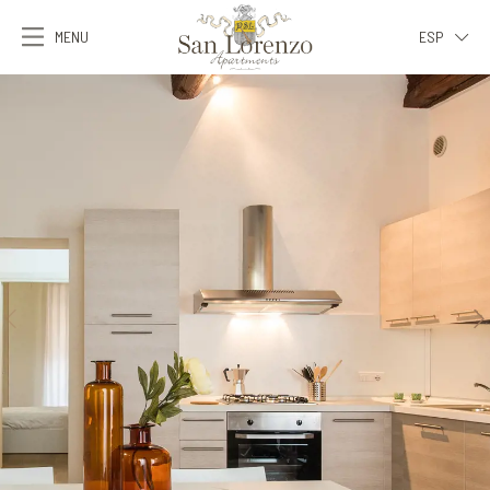
MENU
ESP
ITA
ENG
FRA
DEU
ESP