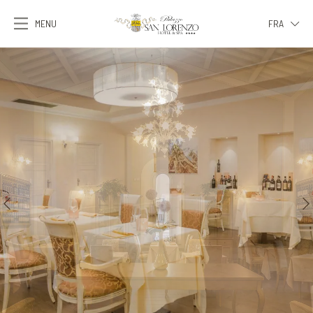
MENU
FRA
ITA
ENG
FRA
DEU
ESP