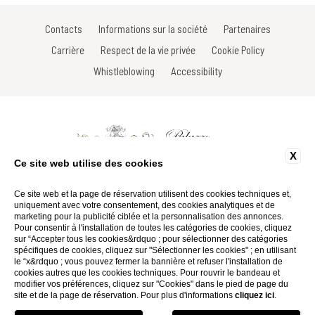
Contacts
Informations sur la société
Partenaires
Carrière
Respect de la vie privée
Cookie Policy
Whistleblowing
Accessibility
X
Ce site web utilise des cookies
Via Gracco del Secco, 113 - 53034 Colle di Val D'Elsa - Siena - Italy
Tel: +39 0577 923675
Ce site web et la page de réservation utilisent des cookies techniques et,
Fax: +39 0577 924467
uniquement avec votre consentement, des cookies analytiques et de
Email:
info@palazzosanlorenzo.it
marketing pour la publicité ciblée et la personnalisation des annonces.
P.Iva 01116290527
Pour consentir à l'installation de toutes les catégories de cookies, cliquez
sur “Accepter tous les cookies&rdquo ; pour sélectionner des catégories
spécifiques de cookies, cliquez sur "Sélectionner les cookies" ; en utilisant
Website by Blastness
le “x&rdquo ; vous pouvez fermer la bannière et refuser l'installation de
cookies autres que les cookies techniques. Pour rouvrir le bandeau et
modifier vos préférences, cliquez sur "Cookies" dans le pied de page du
site et de la page de réservation. Pour plus d'informations
cliquez ici
.