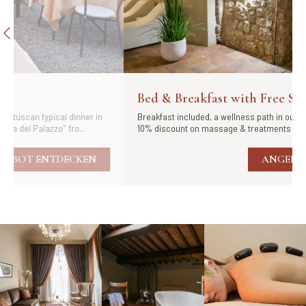
Bed & Breakfast with Free Spa use
n
Breakfast included, a wellness path in our 'Spa Vignavecchia' and
10% discount on massage & treatments - Payment at departure...
ANGEBOT ENTDECKEN