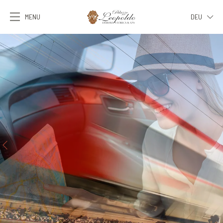
MENU
DEU
ITA
ENG
FRA
DEU
ESP