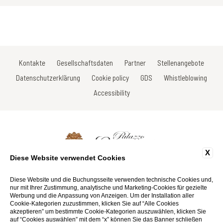
Kontakte
Gesellschaftsdaten
Partner
Stellenangebote
Datenschutzerklärung
Cookie policy
GDS
Whistleblowing
Accessibility
X
Diese Website verwendet Cookies
Via Roma, 33 - 53017 Radda in Chianti - Siena - Italy
Tel: +39 0577 735605
Diese Website und die Buchungsseite verwenden technische Cookies und,
Fax: +39 0577 738031
nur mit Ihrer Zustimmung, analytische und Marketing-Cookies für gezielte
Email:
info@palazzoleopoldo.it
Werbung und die Anpassung von Anzeigen. Um der Installation aller
P.Iva 01116290527
Cookie-Kategorien zuzustimmen, klicken Sie auf “Alle Cookies
akzeptieren” um bestimmte Cookie-Kategorien auszuwählen, klicken Sie
auf “Cookies auswählen” mit dem “x” können Sie das Banner schließen
Website by Blastness