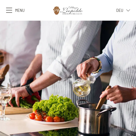
MENU
DEU
ITA
ENG
FRA
DEU
ESP