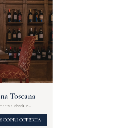
ena Toscana
mento al check-in...
SCOPRI OFFERTA