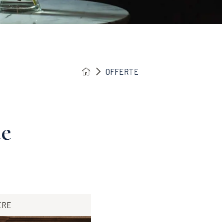
OFFERTE
te
ERE