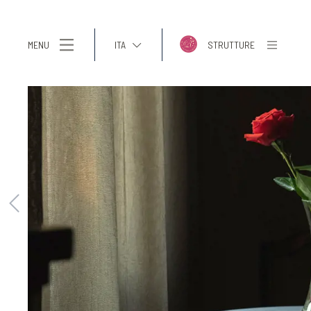
MENU
ITA
STRUTTURE
ITA
ENG