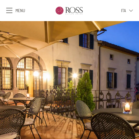
MENU
ITA
ITA
ENG
FRA
DEU
ESP