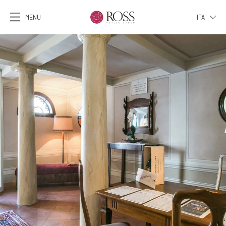
MENU
ITA
ITA
ENG
FRA
DEU
ESP