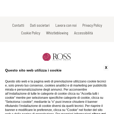
Contatti
Dati societari
Lavora con noi
Privacy Policy
Cookie Policy
Whistleblowing
Accessibilità
X
Questo sito web utilizza i cookie
Via Roma, 33 - 53017 Radda in Chianti - Siena - Toscana - Italy
Tel: +39 0577 735605
Fax: +39 0577 738031
Questo sito web e la pagina web di prenotazione utilizzano cookie tecnici
Email:
info@rosshotels.it
e, solo previo tuo consenso, cookies analitici e di marketing per pubblicità
P.Iva 01116290527
mirata e personalizzazione degli annunci. Per acconsentire
all’installazione di tutte le categorie di cookie clicca su “Accetta tutti i
cookie” mentre per selezionare specifiche categorie di cookie, clicca su
Website by Blastness
"Seleziona i cookie"; mediante la “x” puoi invece chiudere il banner
rifiutando l’installazione di cookie diversi da quelli tecnici. Per riaprire il
banner e modificare le preferenze, clicca su “Cookie” nel footer del sito
web e della pagina di prenotazione. Per maggiori informazioni
clicca qui
.