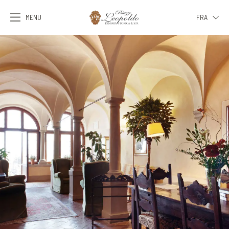
MENU
FRA
ITA
ENG
FRA
DEU
ESP