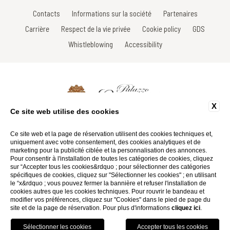
Contacts
Informations sur la société
Partenaires
Carrière
Respect de la vie privée
Cookie policy
GDS
Whistleblowing
Accessibility
X
Ce site web utilise des cookies
Via Roma, 33 - 53017 Radda in Chianti - Siena - Italy
Tel: +39 0577 735605
Ce site web et la page de réservation utilisent des cookies techniques et,
Fax: +39 0577 738031
uniquement avec votre consentement, des cookies analytiques et de
Email:
info@palazzoleopoldo.it
marketing pour la publicité ciblée et la personnalisation des annonces.
P.Iva 01116290527
Pour consentir à l'installation de toutes les catégories de cookies, cliquez
sur “Accepter tous les cookies&rdquo ; pour sélectionner des catégories
spécifiques de cookies, cliquez sur "Sélectionner les cookies" ; en utilisant
Website by Blastness
le “x&rdquo ; vous pouvez fermer la bannière et refuser l'installation de
cookies autres que les cookies techniques. Pour rouvrir le bandeau et
modifier vos préférences, cliquez sur "Cookies" dans le pied de page du
site et de la page de réservation. Pour plus d'informations
cliquez ici
.