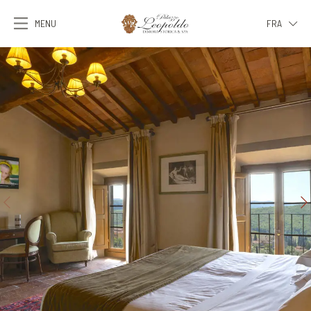
MENU
FRA
ITA
ENG
FRA
DEU
ESP