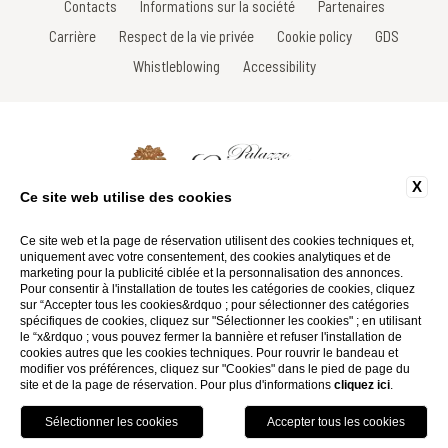
Contacts
Informations sur la société
Partenaires
Carrière
Respect de la vie privée
Cookie policy
GDS
Whistleblowing
Accessibility
X
Ce site web utilise des cookies
Via Roma, 33 - 53017 Radda in Chianti - Siena - Italy
Tel: +39 0577 735605
Ce site web et la page de réservation utilisent des cookies techniques et,
Fax: +39 0577 738031
uniquement avec votre consentement, des cookies analytiques et de
Email:
info@palazzoleopoldo.it
marketing pour la publicité ciblée et la personnalisation des annonces.
P.Iva 01116290527
Pour consentir à l'installation de toutes les catégories de cookies, cliquez
sur “Accepter tous les cookies&rdquo ; pour sélectionner des catégories
spécifiques de cookies, cliquez sur "Sélectionner les cookies" ; en utilisant
Website by Blastness
le “x&rdquo ; vous pouvez fermer la bannière et refuser l'installation de
cookies autres que les cookies techniques. Pour rouvrir le bandeau et
modifier vos préférences, cliquez sur "Cookies" dans le pied de page du
site et de la page de réservation. Pour plus d'informations
cliquez ici
.
RÉSERVEZ