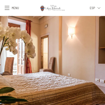
MENU
ESP
ITA
ENG
FRA
DEU
ESP