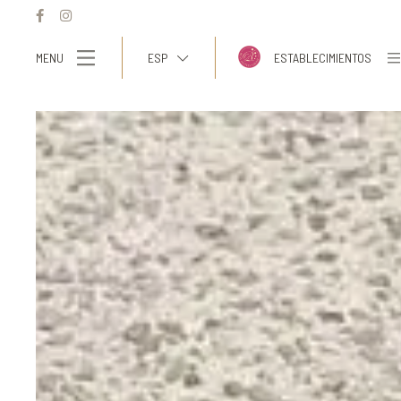
MENU
ESP
ESTABLECIMIENTOS
ITA
ENG
FRA
DEU
ESP