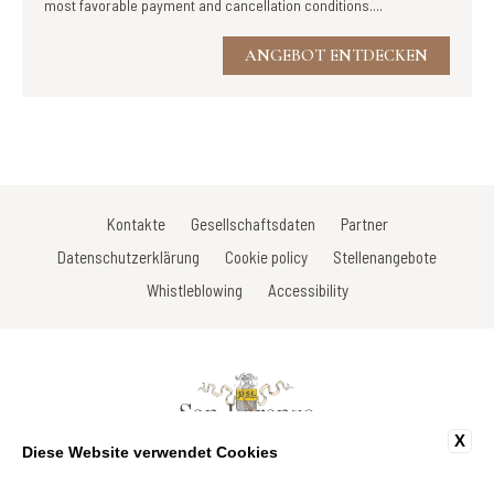
most favorable payment and cancellation conditions....
ANGEBOT ENTDECKEN
Kontakte
Gesellschaftsdaten
Partner
Datenschutzerklärung
Cookie policy
Stellenangebote
Whistleblowing
Accessibility
X
Diese Website verwendet Cookies
Via Di Porta Vecchia/V.le Della Rimembranza/Via Gracco del Secco 107 -
53034 Colle di Val D'Elsa - Siena