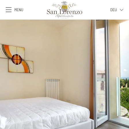
MENU
DEU
ITA
ENG
FRA
DEU
ESP