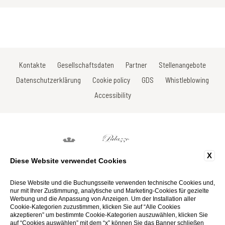
Kontakte
Gesellschaftsdaten
Partner
Stellenangebote
Datenschutzerklärung
Cookie policy
GDS
Whistleblowing
Accessibility
X
Diese Website verwendet Cookies
Via Roma, 16 - 53017 Radda in Chianti - Siena - Toscana - Italy
Tel: +39 0577 735666
Diese Website und die Buchungsseite verwenden technische Cookies und,
Fax: +39 0577 739022
nur mit Ihrer Zustimmung, analytische und Marketing-Cookies für gezielte
Email:
info@hotelsanniccolo.com
Werbung und die Anpassung von Anzeigen. Um der Installation aller
P.Iva 01116290527
Cookie-Kategorien zuzustimmen, klicken Sie auf “Alle Cookies
akzeptieren” um bestimmte Cookie-Kategorien auszuwählen, klicken Sie
auf “Cookies auswählen” mit dem “x” können Sie das Banner schließen