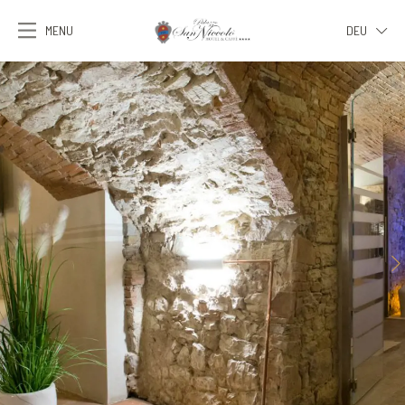
MENU
DEU
ITA
ENG
FRA
DEU
ESP