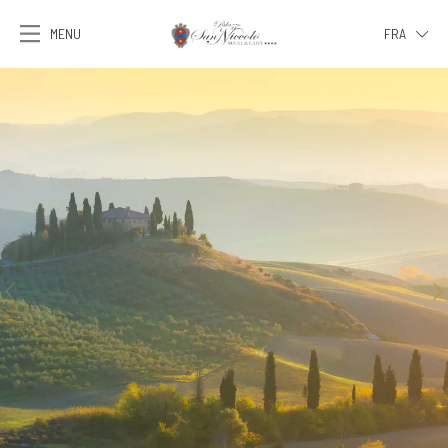
MENU
FRA
ITA
ENG
FRA
DEU
ESP